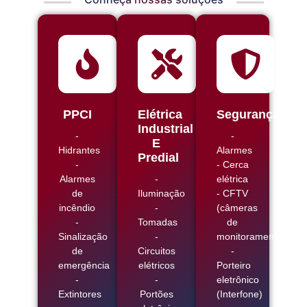
PPCI
Elétrica
Segurança
Industrial
-
-
E
Hidrantes
Alarmes
Predial
-
- Cerca
Alarmes
-
elétrica
de
Iluminação
- CFTV
incêndio
-
(câmeras
-
Tomadas
de
Sinalização
-
monitoramento)
de
Circuitos
-
emergência
elétricos
Porteiro
-
-
eletrônico
Extintores
Portões
(Interfone)