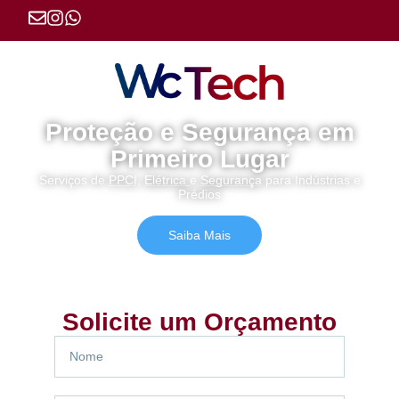
Proteção e Segurança em
Primeiro Lugar
Serviços de
PPCI
,
Elétrica
e
Segurança
para Indústrias e
Prédios
Saiba Mais
Solicite um Orçamento