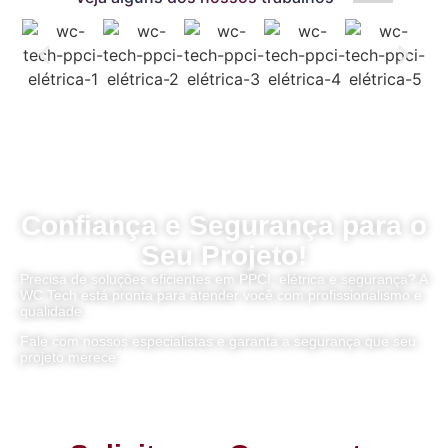
Confiança e Segurança para o
Seu Projeto!
Precisa de soluções eficientes em
PPCI
,
elétrica
e
segurança
? A
WC Tech está pronta para atender você com
profissionalismo
e
qualidade
.
Fale com nossos especialistas e garanta a
segurança
que seu
projeto merece.